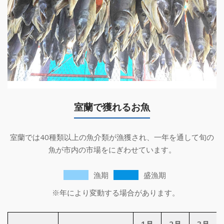
室蘭で獲れるお⿂
室蘭では40種類以上の⿂介類が漁獲され、⼀年を通して旬の
⿂が市内の市場をにぎわせています。
漁期
盛漁期
※年により変動する場合があります。